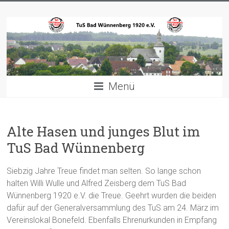
Zum
TuS
Inhalt
springen
Bad
Wünnenberg
1920
Menü
e.V.
Willkommen
Alte Hasen und junges Blut im
TuS Bad Wünnenberg
Siebzig Jahre Treue findet man selten. So lange schon
halten Willi Wulle und Alfred Zeisberg dem TuS Bad
Wünnenberg 1920 e.V. die Treue. Geehrt wurden die beiden
dafür auf der Generalversammlung des TuS am 24. März im
Vereinslokal Bonefeld. Ebenfalls Ehrenurkunden in Empfang