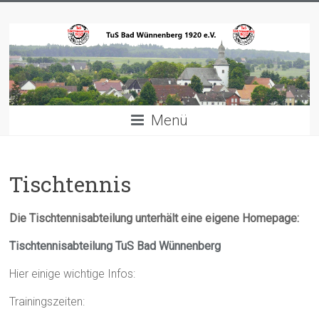
Zum
TuS
Inhalt
springen
Bad
Wünnenberg
1920
Menü
e.V.
Willkommen
Tischtennis
Die Tischtennisabteilung unterhält eine eigene Homepage:
Tischtennisabteilung TuS Bad Wünnenberg
Hier einige wichtige Infos:
Trainingszeiten: