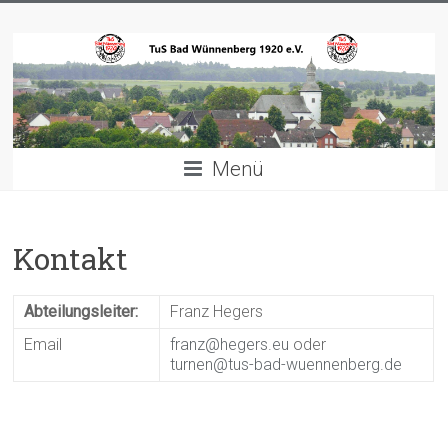
Zum
TuS
Inhalt
springen
Bad
Wünnenberg
1920
Menü
e.V.
Willkommen
Kontakt
Abteilungsleiter:
Franz Hegers
Email
franz@hegers.eu
oder
turnen@tus-bad-wuennenberg.de