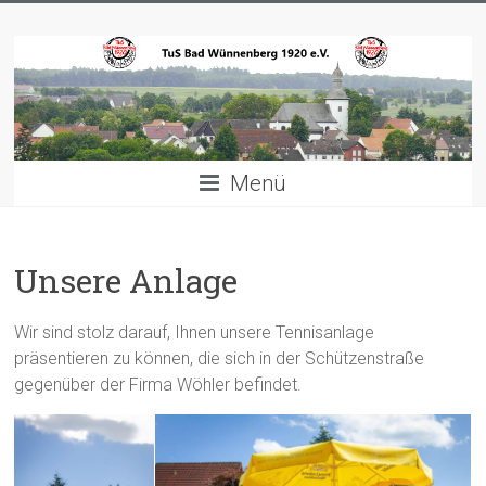
Zum
TuS
Inhalt
springen
Bad
Wünnenberg
1920
Menü
e.V.
Willkommen
Unsere Anlage
Wir sind stolz darauf, Ihnen unsere Tennisanlage
präsentieren zu können, die sich in der Schützenstraße
gegenüber der Firma Wöhler befindet.