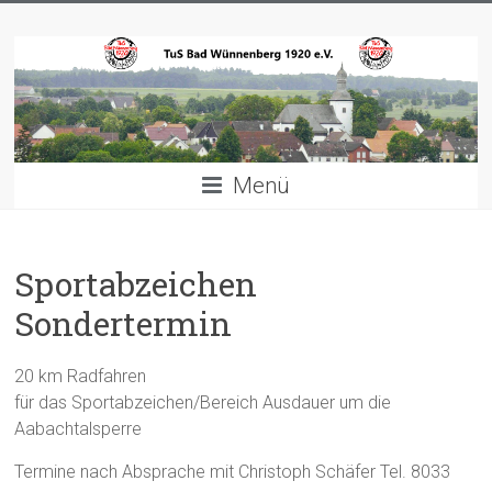
Zum
TuS
Inhalt
springen
Bad
Wünnenberg
1920
Menü
e.V.
Willkommen
Sportabzeichen
Sondertermin
20 km Radfahren
für das Sportabzeichen/Bereich Ausdauer um die
Aabachtalsperre
Termine nach Absprache mit Christoph Schäfer Tel. 8033