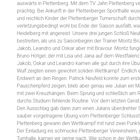
auswärts in Plettenberg. Mit dem TV Jahn Plettenberg v
prächtig. Bei Ankunft in der Plettenberger Sporthalle wus
und reichlich Kinder der Plettenberger Turnerschaft durch d
verletzungsbedingt wohl bis Ende der Saison ausfällt, 
Heidelberg mit angereist. Unsere drei jungen Schloß N
bestreiten, als uns zu Saisonbeginn der Trainer Moritz
Jakob, Leandro und Oskar aber mit Bravour. Moritz fungi
Bruno Hötger, der mit Lisa und Jana auf dem Westfalenc
Jakob, Oskar und Leandro kamen alle gut durch ihre Übu
Wulf zeigten einen gewohnt soliden Wettkampf. Endlich 
Endwert an den Ringen. Patrick Neufeld konnte zum er
Pauschenpferd zeigen, blieb aber genau wie Julian ein Ma
mit zwei Kreuzhängen. Beim Sprung und schließlich am 
durchs Studium fehlende Routine. Vor dem letzten Gerä
Den Ausschlag gab dann zum einen Julians überdrehter 
sauber vorgetragene Übung vom Plettenberger Schlusstur
Plettenberg gewann den Wettkampf mit rund zwei Punkt
Der Einladung ins schmucke Plettenberger Vereinsheim, 
Turnhalle, kamen wir gerne nach. Wie schon in der Wettk